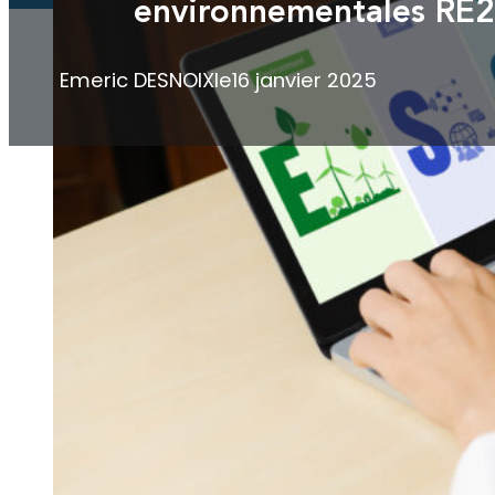
environnementales RE
Emeric DESNOIX
le
16 janvier 2025
La transition vers des bâtiments 
représente une avancée significa
RT2012 et met l’accent sur la ré
énergétique, et le confort d’été.
construction, nous vous accompag
conformité de vos projets.
Qu’est-ce que la RE2020 ?