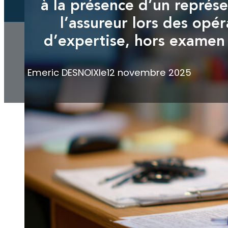
à la présence d’un représ
l’assureur lors des opér
d’expertise, hors examen 
Emeric DESNOIX
le
12 novembre 2025
Selon les dispositions du Code de
son exécution, notamment par leu
expertise médicale, la question d
présence de tiers non soumis à c
Par un arrêt du 6 novembre 2025 (
formé par une victime d’accident 
d’assurance lors des opérations d