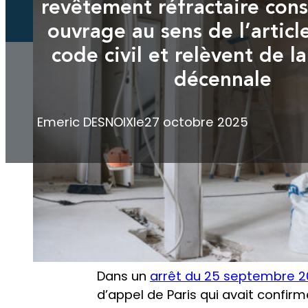
revêtement réfractaire cons
ouvrage au sens de l’artic
code civil et relèvent de l
décennale
Emeric DESNOIX
le
27 octobre 2025
Selon les articles
1792
et
1792-7
du
dommages compromettant la solidi
ouvrage
» et «
élément d’équipe
Dans un
arrêt du 25 septembre 2
d’appel de Paris qui avait confir