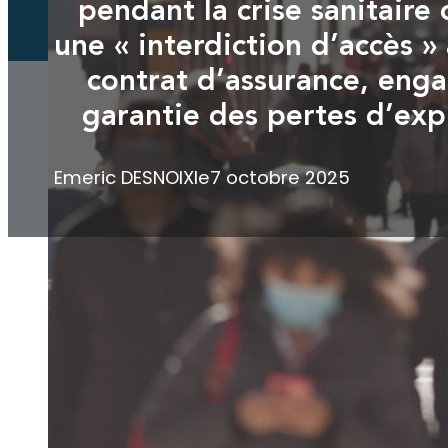
pendant la crise sanitaire 
une « interdiction d’accès »
contrat d’assurance, enga
garantie des pertes d’exp
Emeric DESNOIX
le
7 octobre 2025
Selon l’
article 1103 du Code civil
, l
d’assurance, cette règle impose a
une garantie en cas d’« interdicti
Dans un
arrêt du 18 septembre 20
qui avait refusé d’indemniser les